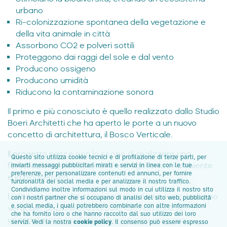
urbano
Ri-colonizzazione spontanea della vegetazione e
della vita animale in città
Assorbono CO2 e polveri sottili
Proteggono dai raggi del sole e dal vento
Producono ossigeno
Producono umidità
Riducono la contaminazione sonora
Il primo e più conosciuto è quello realizzato dallo Studio
Boeri Architetti che ha aperto le porte a un nuovo
concetto di architettura, il Bosco Verticale.
Il progetto nasce con lo scopo di realizzare una
Questo sito utilizza cookie tecnici e di profilazione di terze parti, per
forestazione metropolitana e di rigenerare l’ambiente
inviarti messaggi pubblicitari mirati e servizi in linea con le tue
preferenze, per personalizzare contenuti ed annunci, per fornire
e la biodiversità.
funzionalità dei social media e per analizzare il nostro traffico.
Condividiamo inoltre informazioni sul modo in cui utilizza il nostro sito
L’idea si basa sulla creazione di un bosco con sviluppo
con i nostri partner che si occupano di analisi del sito web, pubblicità
e social media, i quali potrebbero combinarle con altre informazioni
verticale, anziché orizzontale. Ciò non implica
che ha fornito loro o che hanno raccolto dal suo utilizzo dei loro
un’espansione territoriale ma rappresenta una
servizi. Vedi la nostra
cookie policy
. Il consenso può essere espresso