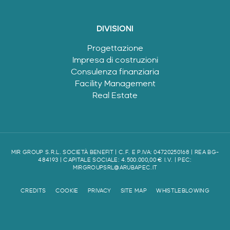
DIVISIONI
Progettazione
Impresa di costruzioni
Consulenza finanziaria
Facility Management
Real Estate
MIR GROUP S.R.L. SOCIETÀ BENEFIT | C.F. E P.IVA: 04720250168 | REA BG-
484193 | CAPITALE SOCIALE: 4.500.000,00 € I.V. | PEC:
MIRGROUPSRL@ARUBAPEC.IT
CREDITS
COOKIE
PRIVACY
SITE MAP
WHISTLEBLOWING