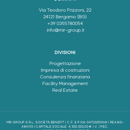
Via Teodoro Frizzoni, 22
24121 Bergamo (BG)
+39 0355780054
info@mir-group.it
DIVISIONI
Progettazione
Impresa di costruzioni
Consulenza finanziaria
Facility Management
Real Estate
MIR GROUP S.R.L. SOCIETÀ BENEFIT | C.F. E P.IVA: 04720250168 | REA BG-
484193 | CAPITALE SOCIALE: 4.500.000,00 € I.V. | PEC: