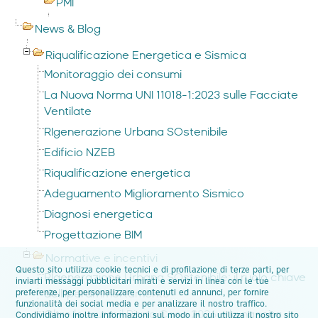
PMI
News & Blog
Riqualificazione Energetica e Sismica
Monitoraggio dei consumi
La Nuova Norma UNI 11018-1:2023 sulle Facciate
Ventilate
RIgenerazione Urbana SOstenibile
Edificio NZEB
Riqualificazione energetica
Adeguamento Miglioramento Sismico
Diagnosi energetica
Progettazione BIM
Normative e incentivi
Questo sito utilizza cookie tecnici e di profilazione di terze parti, per
RIgenerazione Urbana SOstenibile: il ruolo chiave
inviarti messaggi pubblicitari mirati e servizi in linea con le tue
preferenze, per personalizzare contenuti ed annunci, per fornire
dell'iperammortamento
funzionalità dei social media e per analizzare il nostro traffico.
Oltre le mura: il Piano Casa 2026 e la nascita
Condividiamo inoltre informazioni sul modo in cui utilizza il nostro sito