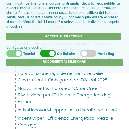
con i nostri partner che si occupano di analisi del sito web, pubblicità
della città circolare
e social media, i quali potrebbero combinarle con altre informazioni
che ha fornito loro o che hanno raccolto dal suo utilizzo dei loro
Il Terzo Responsabile dell’impianto termico: un
servizi. Vedi la nostra
cookie policy
. Il consenso può essere espresso
ruolo chiave per sicurezza, efficienza e
cliccando "Accetto tutti i cookie" o selezionando le diverse categorie
conformità normativa
di cookies.
Decreto Salva Casa 2024
ACCETTA TUTTI I COOKIE
Conto Termico 3.0: Incentivi per l'Efficienza
Configurazione cookie:
Energetica e le Energie Rinnovabili
Tecnici
Statistiche
Marketing
La Direttiva UE Casa Green Entra in Vigore:
ACCONSENTI AI SELEZIONATI
Impatto e Trasformazioni
La Rivoluzione Digitale nel Settore delle
Costruzioni: L'Obbligatorietà BIM dal 2025
Nuova Direttiva Europea "Case Green":
Rivoluzione per l'Efficienza Energetica degli
Edifici
Infissi innovativi: opportunità fiscali e soluzioni
Incentivi per l'Efficienza Energetica: Mezzi e
Vantaggi